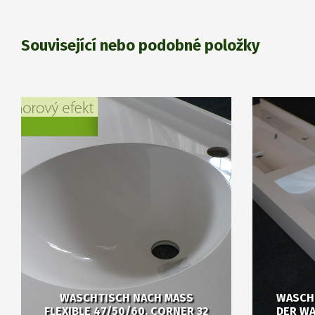
Související nebo podobné položky
WASCHTISCH NACH MASS
WASCHR
FLEXIBLE 47/50/60, CORNER 32
DER W