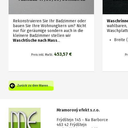
Rekonstruieren Sie Ihr Badzimmer oder
Waschrinn
bauen Sie Ihre Wohnungkern um? Nicht
wahlbaren
nur für geräumige sondern auch in die
Waschplatt
kleinere Badzimmer stellen wir
Breite (
Waschtische nach Mass
...
453,57 €
Preis inkl. MwSt.:
Pr
Zurück zu den Waren
anbieten
Mramorový efekt s.r.o.
Frýdštejn 145 - Na Barborce
463 42 Frýdštejn