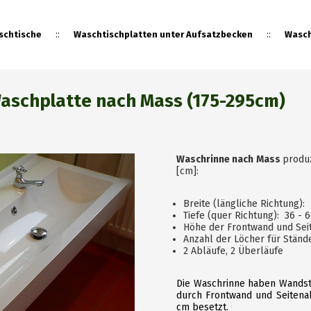
::
::
schtische
Waschtischplatten unter Aufsatzbecken
Wasch
Waschplatte nach Mass (175-295cm)
::
Fliesenplatten
Sonderan
Waschrinne nach Mass
produ
[cm]:
Breite (längliche Richtung): 
Tiefe (quer Richtung): 36 - 6
Höhe der Frontwand und Seit
Anzahl der Löcher für Ständer
2 Abläufe, 2
Überläuf
e
Die Waschrinne haben Wandstä
durch Frontwand und Seitena
cm besetzt.