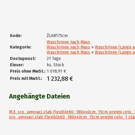
Kode:
ŽLAB175cm
Waschrinne nach Mass
Kategorie:
Waschrinne nach Mass
»
Waschrinne (Länge 
Waschrinne nach Mass
»
Waschrinne (Länge a
Dostupnost:
21 Tage
Einser:
ks, Stück
Preis ohne MwSt.:
1 018,91 €
1 232,88 €
Preis mit MwSt.:
Angehängte Dateien
M.E. sro_umyvaci zlab Flexible60_180x40cm_15cm predni celo_
sro_umyvaci zlab Flexible60_180x40cm_15cm predni celo_1 zla