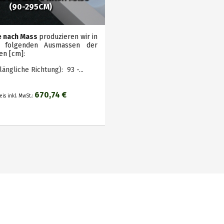
(90-295CM)
e nach Mass
produzieren wir in
, folgenden Ausmassen der
en [cm]:
längliche Richtung): 93 -...
670,74 €
eis inkl. MwSt.: