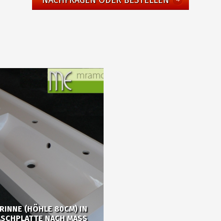
NACHFRAGEN ODER BESTELLEN
INNE (HÖHLE 80CM) IN
ASCHPLATTE NACH MASS