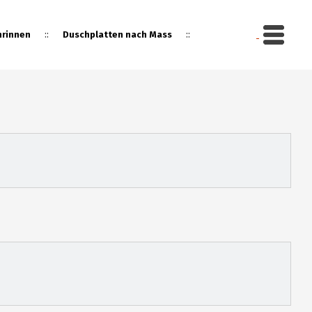
::
::
rinnen
Duschplatten nach Mass
gebot