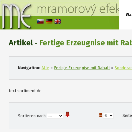
Wa
Artikel -
Fertige Erzeugnise mit R
Navigation:
Alle
»
Fertige Erzeugnise mit Rabatt
»
Sondera
text sortiment de
Seit
Sortieren nach