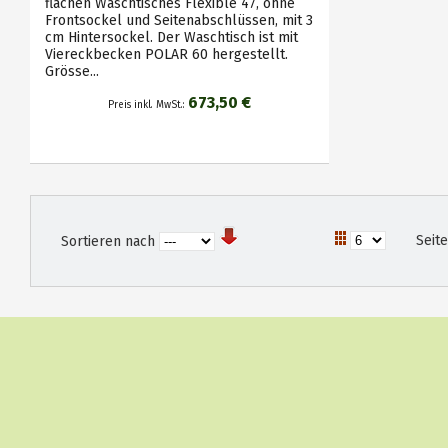
flachen Waschtisches Flexible 47, ohne
Frontsockel und Seitenabschlüssen, mit 3
cm Hintersockel. Der Waschtisch ist mit
Viereckbecken POLAR 60 hergestellt.
Grösse...
673,50 €
Preis inkl. MwSt.:
Seit
Sortieren nach