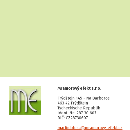
Mramorový efekt s.r.o.
Frýdštejn 145 - Na Barborce
463 42 Frýdštejn
Tschechische Republik
Ident. Nr.: 287 30 607
DIČ: CZ28730607
martin.blesa@mramorovy-efekt.cz