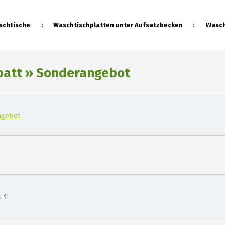
::
::
schtische
Waschtischplatten unter Aufsatzbecken
Wasch
abatt » Sonderangebot
::
Fliesenplatten
Sonderan
ngebot
e:
1