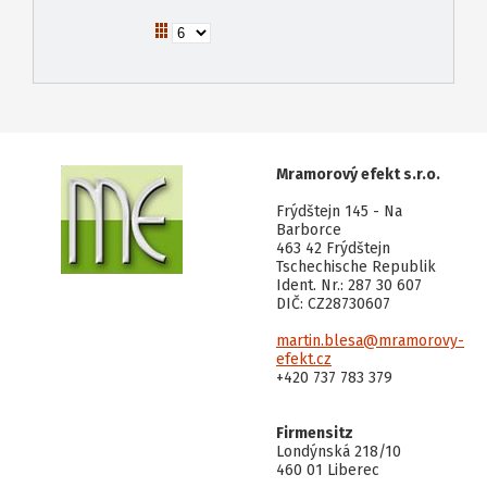
Mramorový efekt s.r.o.
Frýdštejn 145 - Na
Barborce
463 42 Frýdštejn
Tschechische Republik
Ident. Nr.: 287 30 607
DIČ: CZ28730607
martin.blesa@mramorovy-
efekt.cz
+420 737 783 379
Firmensitz
Londýnská 218/10
460 01 Liberec