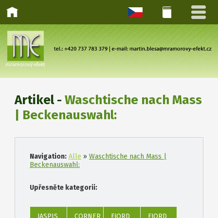
Artikel -
Waschtische nach Mass
| Beckenauswahl:
Navigation:
Alle
»
Waschtische nach Mass |
Beckenauswahl:
Upřesněte kategorii:
JASPIS
CORNER
FJORD
FJORD