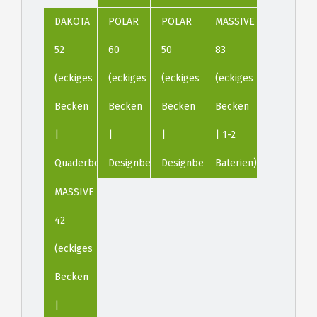
DAKOTA
POLAR
POLAR
MASSIVE
52
60
50
83
(eckiges
(eckiges
(eckiges
(eckiges
Becken
Becken
Becken
Becken
|
|
|
| 1-2
Quaderboden)
Designbecken)
Designbecken)
Baterien)
MASSIVE
42
(eckiges
Becken
|