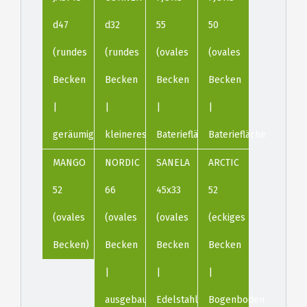
d47
d32
55
50
(rundes
(rundes
(ovales
(ovales
Becken
Becken
Becken
Becken
|
|
|
|
geräumiges)
kleineres)
Bateriefläche)
Bateriefläche)
MANGO
NORDIC
SANELA
ARCTIC
52
66
45x33
52
(ovales
(ovales
(ovales
(eckiges
Becken)
Becken
Becken
Becken
|
|
|
ausgebaucht)
Edelstahl)
Bogenboden)