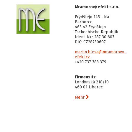
Mramorový efekt s.r.o.
Frýdštejn 145 - Na
Barborce
463 42 Frýdštejn
Tschechische Republik
Ident. Nr.: 287 30 607
DIČ: CZ28730607
martin.blesa@mramorovy-
efekt.cz
+420 737 783 379
Firmensitz
Londýnská 218/10
460 01 Liberec

Mehr