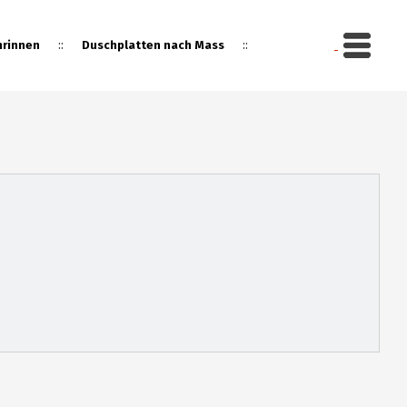
::
::
rinnen
Duschplatten nach Mass
gebot