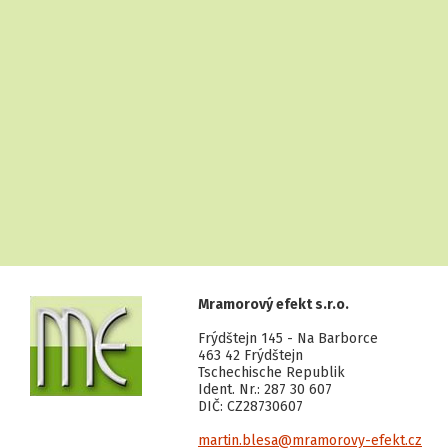
Mramorový efekt s.r.o.
Frýdštejn 145 - Na Barborce
463 42 Frýdštejn
Tschechische Republik
Ident. Nr.: 287 30 607
DIČ: CZ28730607
martin.blesa@mramorovy-efekt.cz