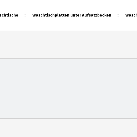
::
::
schtische
Waschtischplatten unter Aufsatzbecken
Wasch
::
Fliesenplatten
Sonderan