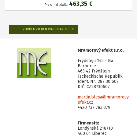
463,35 €
Preis inkl. MwSt.:
ZURÜCK ZU DEN WAREN ANBIETEN
Mramorový efekt s.r.o.
Frýdštejn 145 - Na
Barborce
463 42 Frýdštejn
Tschechische Republik
Ident. Nr.: 287 30 607
DIČ: CZ28730607
martin.blesa@mramorovy-
efekt.cz
+420 737 783 379
Firmensitz
Londýnská 218/10
460 01 Liberec