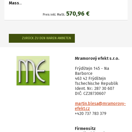
Mass
...
570,96 €
Preis inkl. MwSt.:
ZURÜCK ZU DEN WAREN ANBIETEN
Mramorový efekt s.r.o.
Frýdštejn 145 - Na
Barborce
463 42 Frýdštejn
Tschechische Republik
Ident. Nr.: 287 30 607
DIČ: CZ28730607
martin.blesa@mramorovy-
efekt.cz
+420 737 783 379
Firmensitz