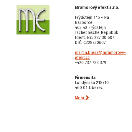
Mramorový efekt s.r.o.
Frýdštejn 145 - Na
Barborce
463 42 Frýdštejn
Tschechische Republik
Ident. Nr.: 287 30 607
DIČ: CZ28730607
martin.blesa@mramorovy-
efekt.cz
+420 737 783 379
Firmensitz
Londýnská 218/10
460 01 Liberec

Mehr