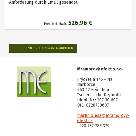
Anforderung durch Email gesendet.
...
526,96 €
Preis inkl. MwSt.:
ZURÜCK ZU DEN WAREN ANBIETEN
Mramorový efekt s.r.o.
Frýdštejn 145 - Na
Barborce
463 42 Frýdštejn
Tschechische Republik
Ident. Nr.: 287 30 607
DIČ: CZ28730607
martin.blesa@mramorovy-
efekt.cz
+420 737 783 379